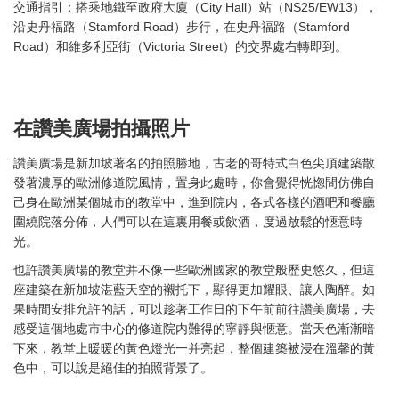
交通指引：搭乘地鐵至政府大廈（City Hall）站（NS25/EW13），
沿史丹福路（Stamford Road）步行，在史丹福路（Stamford
Road）和維多利亞街（Victoria Street）的交界處右轉即到。
在讚美廣場拍攝照片
讚美廣場是新加坡著名的拍照勝地，古老的哥特式白色尖頂建築散
發著濃厚的歐洲修道院風情，置身此處時，你會覺得恍惚間仿佛自
己身在歐洲某個城市的教堂中，進到院内，各式各樣的酒吧和餐廳
圍繞院落分佈，人們可以在這裏用餐或飲酒，度過放鬆的愜意時
光。
也許讚美廣場的教堂并不像一些歐洲國家的教堂般歷史悠久，但這
座建築在新加坡湛藍天空的襯托下，顯得更加耀眼、讓人陶醉。如
果時間安排允許的話，可以趁著工作日的下午前前往讚美廣場，去
感受這個地處市中心的修道院内難得的寧靜與愜意。當天色漸漸暗
下來，教堂上暖暖的黃色燈光一并亮起，整個建築被浸在溫馨的黃
色中，可以說是絕佳的拍照背景了。