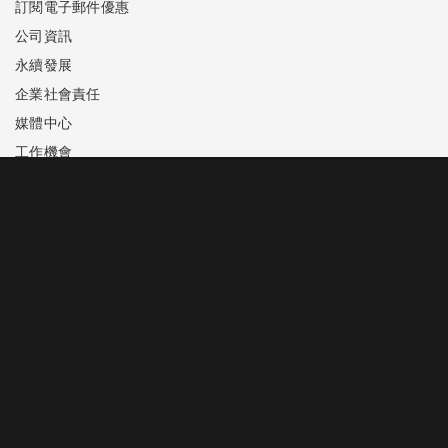
訂閱電子郵件優惠
公司資訊
永續發展
企業社會責任
媒體中心
工作機會
聯繫我們
商標公告
隱私權政策
酒店預訂
+65 6688 8888
room.reservations@marinabaysands.com
表演娛樂門票
+65 6688 8826