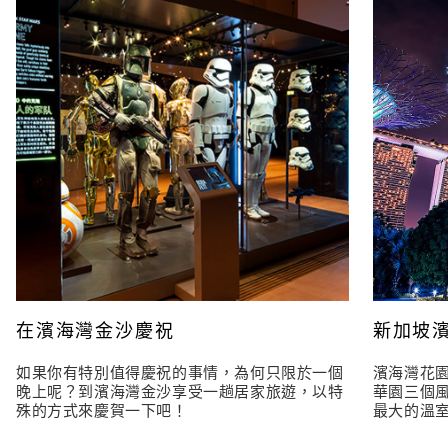
在濱海灣金沙慶祝
新加坡
如果你有特別值得慶祝的事情，為何只限於一個
濱海灣花
晚上呢？到濱海灣金沙享受一趟居家旅遊，以特
華園三個
殊的方式來慶賀一下吧！
最大的溫