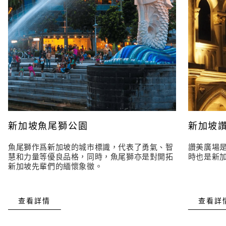
新加坡魚尾獅公園
新加坡
魚尾獅作爲新加坡的城市標識，代表了勇氣、智
讚美廣場
慧和力量等優良品格，同時，魚尾獅亦是對開拓
時也是新
新加坡先輩們的緬懷象徵。
查看詳情
查看詳