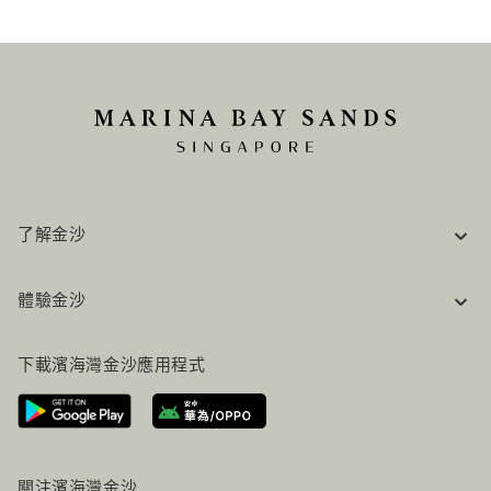
了解金沙
企業資訊
體驗金沙
工作機會
常見問題
旅行指南
下載濱海灣金沙應用程式
聯絡我們
行程規劃
路線指引
服務設施
機票+酒店组合
關注濱海灣金沙