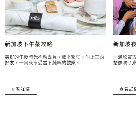
新加坡下午茶攻略
新加坡
美好的午後時光不應辜負。放下繁忙，叫上三兩
一邊欣賞
好友，一同來享受當下純粹的歡樂。
想像嗎？
查看詳情
查看詳