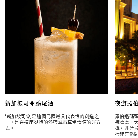
新加坡司令鷄尾酒
夜游羅
「新加坡司令」是這個島國最具代表性的創造之
羅伯遜碼
一，是在這座炎熱的熱帶城市享受清涼的好方
遮蔭處、
式。
擇，非常
樣非常熱