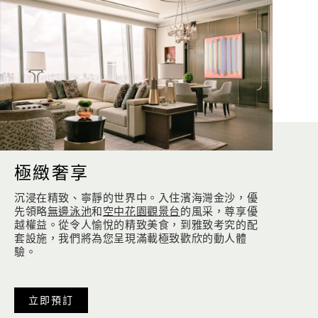
極緻奢享
沉浸在精致、寧靜的世界中。入住濱海灣金沙，優
先領略
無邊泳池
和
空中花園觀景台
的風采，尊享優
越權益。從令人愉悅的精致美食，到雅致考究的配
套設施，我們將為您呈現滿載極致歡欣的動人體
驗。
立即預訂