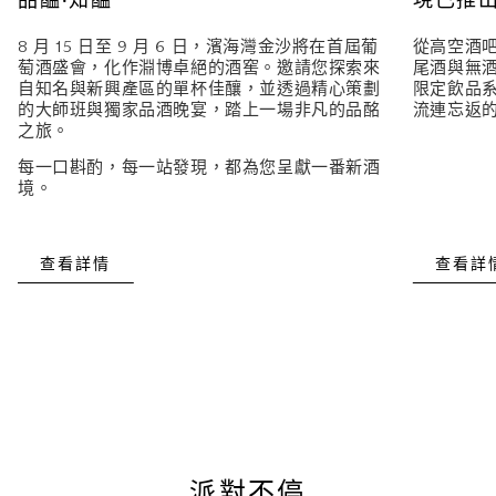
品醖·知醖
現已推
8 月 15 日至 9 月 6 日，濱海灣金沙將在首屆葡
從高空酒
萄酒盛會，化作淵博卓絕的酒窖。邀請您探索來
尾酒與無
自知名與新興產區的單杯佳釀，並透過精心策劃
限定飲品
的大師班與獨家品酒晚宴，踏上一場非凡的品酩
流連忘返
之旅。
每一口斟酌，每一站發現，都為您呈獻一番新酒
境。
查看詳情
查看詳
派對不停