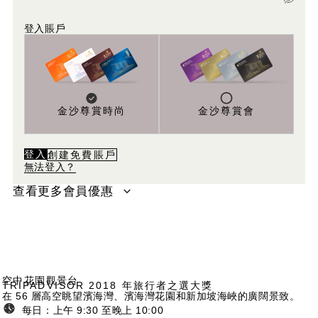
登入賬戶
金沙尊賞時尚
金沙尊賞會
登入
創建免費賬戶
無法登入？
查看更多會員優惠
金沙尊賞時尚 - 時尚會員可享受門票 7 折優惠。優惠票每日限購 4 張。
金沙尊賞時尚 - 優享會員每月每個景點可兌換 1 張免費門票。
金沙尊賞時尚 - 尊顯會員每日每個景點可兌換 2 張免費門票，每月可兌換 6 張。
金沙尊賞時尚 - 御匾會員每日每個景點可兌換 2 張免費門票，每月可兌換 8 張。
所有會員均可享受門票 7 折優惠，優惠票每日限購 4 張。
折扣及/或免費景點門票的兌換將根據門票使用日期，計入會員的权益。
空中花園觀景台
TRIPADVISOR 2018 年旅行者之選大獎
在 56 層高空眺望濱海灣、濱海灣花園和新加坡海峽的廣闊景致。
每日：上午 9:30 至晚上 10:00