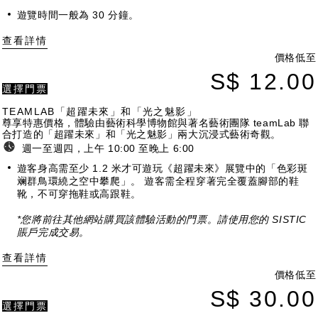
遊覽時間一般為 30 分鐘。
查看詳情
價格低至
S$ 12.00
選擇門票
TEAMLAB「超躍未來」和「光之魅影」
尊享特惠價格，體驗由藝術科學博物館與著名藝術團隊 teamLab 聯
合打造的「超躍未來」和「光之魅影」兩大沉浸式藝術奇觀。
週一至週四，上午 10:00 至晚上 6:00
遊客身高需至少 1.2 米才可遊玩《超躍未來》展覽中的「色彩斑
斓群鳥環繞之空中攀爬」。 遊客需全程穿著完全覆蓋腳部的鞋
靴，不可穿拖鞋或高跟鞋。
*您將前往其他網站購買該體驗活動的門票。請使用您的 SISTIC
賬戶完成交易。
查看詳情
價格低至
S$ 30.00
選擇門票