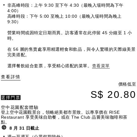
非高峰時段：上午 9:30 至下午 4:30（最晚入場時間為下午
4:00）
高峰時段：下午 5:00 至晚上 10:00（最晚入場時間為晚上
9:30）
營業時間或因特定日期而異。訪客通常在此停留 45 分鐘至 1 小
時。
在 56 層的售賣處享用精選輕食和飲品，與令人驚嘆的天際線美景
完美搭配。
選擇餐飲組合套票，享受精心搭配的菜單。
查看菜單
查看詳情
價格低至
S$ 20.80
選擇門票
空中花園配套體驗
登上空中花園觀景台，領略絕美都市景致。以專享價在 RISE
Restaurant 享受美味自助餐，或在 The Club 品嘗美味咖啡和茶
點。
8 月 31 日截止
週一至週五（公眾假期除外）