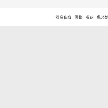
酒店住宿
購物
餐飲
觀光
Marquee Singapore 夜店
Lavo 義大利餐廳及空中酒吧
查看所有購物優惠
訂閲購物商城電子通訊
金沙尊賞會員優惠