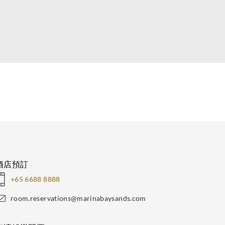
酒店預訂
+65 6688 8888
room.reservations@marinabaysands.com