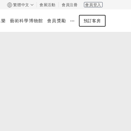
繁體中文
會展活動
會員注冊
會員登入
娛樂
藝術科學博物館
會員獎勵
‧‧‧
預訂客房