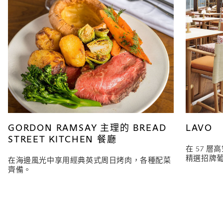
GORDON RAMSAY 主理的 BREAD
LAVO
STREET KITCHEN 餐廳
在 57 
精選招牌
在海邊風光中享用經典英式周日烤肉，各種配菜
齊備。