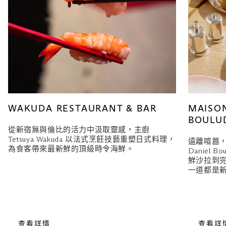
WAKUDA RESTAURANT & BAR
MAISON
BOULU
從新宿無與倫比的活力中汲取靈感，主廚
Tetsuya Wakuda 以法式烹飪技藝重塑日式料理，
遠離喧囂
為食客帶來最新鮮的頂級時令海鮮。
Daniel
鮮沙拉到完美
一道都是
查看詳情
查看詳