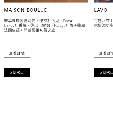
MAISON BOULUD
LAVO
盡享專屬饗宴時光，暢飲杜洛兒（Duval-
每週六在 L
Leroy）香檳，佐以卡露伽（Kaluga）魚子醬和
末增添更
法國生蠔，開啟奢華味蕾之旅
查看詳情
查看詳
立即預訂
立即預