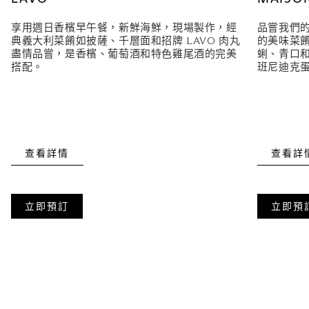
享用週日香檳早午餐，新鮮海鮮，現場製作，經
品嘗我們
典義大利菜餚如披薩、千層面和招牌 LAVO 肉丸
的美味菜
盡情品嘗，是香檳、葡萄酒和特色雞尾酒的完美
蜊、青口
搭配。
班尼迪克
查看詳情
查看詳
立即預訂
立即預