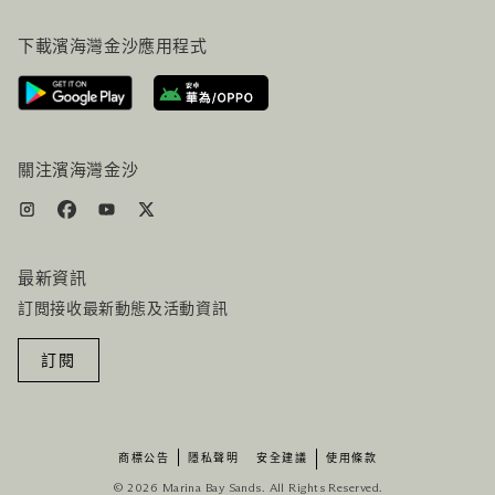
常見問題
旅行指南
下載濱海灣金沙應用程式
聯絡我們
行程規劃
路線指引
服務設施
機票+酒店组合
關注濱海灣金沙
最新資訊
訂閲接收最新動態及活動資訊
訂閱
商標公告
隱私聲明
安全建議
使用條款
© 2026 Marina Bay Sands. All Rights Reserved.