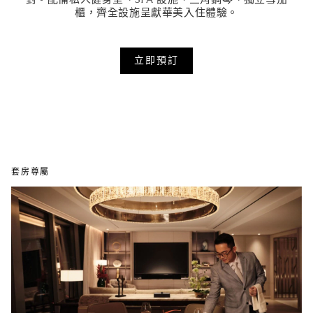
櫃，齊全設施呈獻華美入住體驗。
立即預訂
套房尊屬