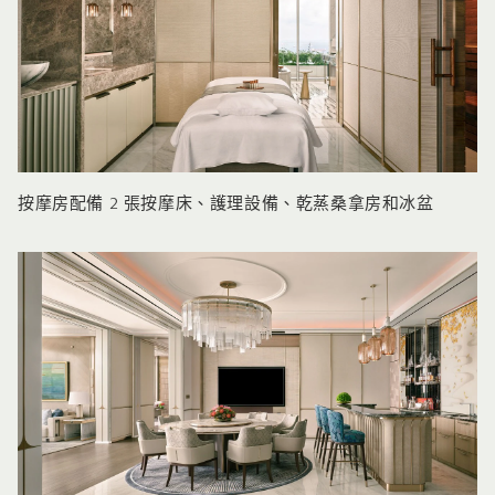
按摩房配備 2 張按摩床、護理設備、乾蒸桑拿房和冰盆