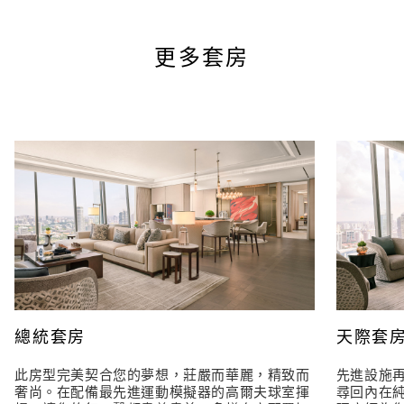
更多套房
總統套房
天際套
此房型完美契合您的夢想，莊嚴而華麗，精致而
先進設施
奢尚。在配備最先進運動模擬器的高爾夫球室揮
尋回內在