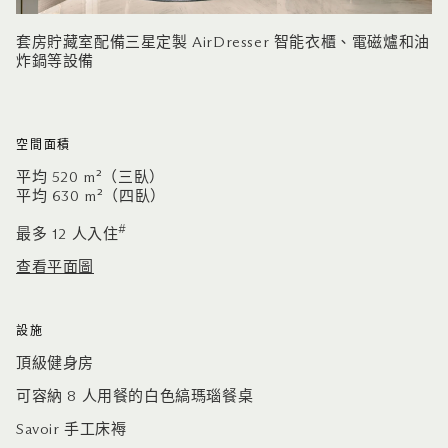
套房貯藏室配備三星定製 AirDresser 智能衣櫃、電磁爐和油
炸鍋等設備
空間面積
平均 520 m²（三臥）
平均 630 m²（四臥）
#
最多 12 人入住
查看平面圖
設施
頂級健身房
可容納 8 人用餐的白色縞瑪瑙餐桌
Savoir 手工床褥