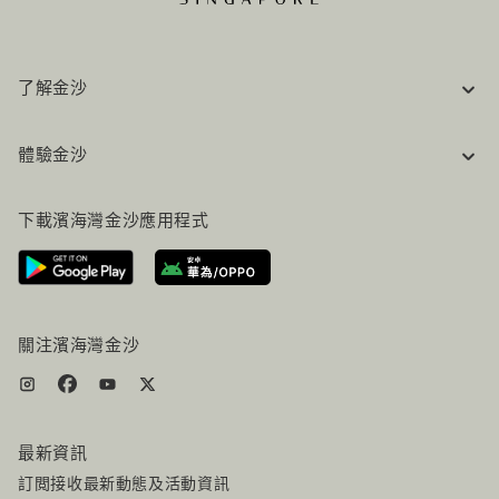
了解金沙
企業資訊
體驗金沙
工作機會
常見問題
旅行指南
下載濱海灣金沙應用程式
聯絡我們
行程規劃
路線指引
服務設施
機票+酒店组合
關注濱海灣金沙
最新資訊
訂閲接收最新動態及活動資訊