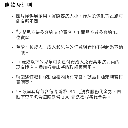
條款及細則
圖片僅供展示用。實際客房大小、佈局及傢俱等設施可
能有所不同。
#
3 間臥室最多容納 9 位賓客，4 間臥室最多容納 12
位賓客。
至少 1 位成人；成人和兒童的任意組合均不得超過容納
上限。
12 歲或以下的兒童可與已付費成人免費共用房間內的
現有睡床。添加折疊床將收取相應費用。
特製迷你吧和移動酒櫃內所有零食、飲品和酒類均需付
費購買。
*三臥室套房包含每晚新幣 150 元洗衣服務代金券，四
臥室套房包含每晚新幣 200 元洗衣服務代金券。