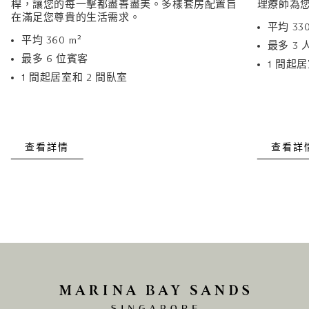
桿，讓您的每一擊都盡善盡美。多樣套房配置旨
理療師為
在滿足您尊貴的生活需求。
平均 330
平均 360 m²
最多 3 
最多 6 位賓客
1 間起居
1 間起居室和 2 間臥室
查看詳情
查看詳