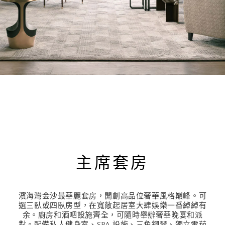
主席套房
濱海灣金沙最華麗套房，開創高品位奢華風格巔峰。可
選三臥或四臥房型，在寬敞起居室大肆娛樂一番綽綽有
余。廚房和酒吧設施齊全，可隨時舉辦奢華晚宴和派
對。配備私人健身室、SPA 設施、三角鋼琴、獨立雪茄