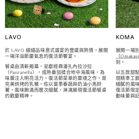
LAVO
KOMA
於 LAVO 細細品味意式盛宴的豐盛與熱情，展開
展開一場
一場洋溢節慶氣息的復活節饗宴。
（Omaka
刻。
餐桌由清新揭幕，呈獻經典潘扎內拉沙拉
（Panzanella），成熟番茄揉合地中海風味，為
以五款甜
味蕾注入明亮活力。復活節菜單的靈魂之作，是
現精準工
完美烘烤的乳豬，佐以當季春蔬與奶油小馬鈴
細膩的風
薯，風味飽滿而層次細膩，淋漓展現復活節餐桌
復活節限
的歡慶精神。
動味蕾與