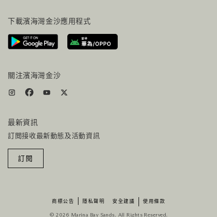
常見問題
旅行指南
下載濱海灣金沙應用程式
聯絡我們
行程規劃
路線指引
服務設施
機票+酒店组合
關注濱海灣金沙
最新資訊
訂閲接收最新動態及活動資訊
訂閱
商標公告
隱私聲明
安全建議
使用條款
© 2026 Marina Bay Sands. All Rights Reserved.