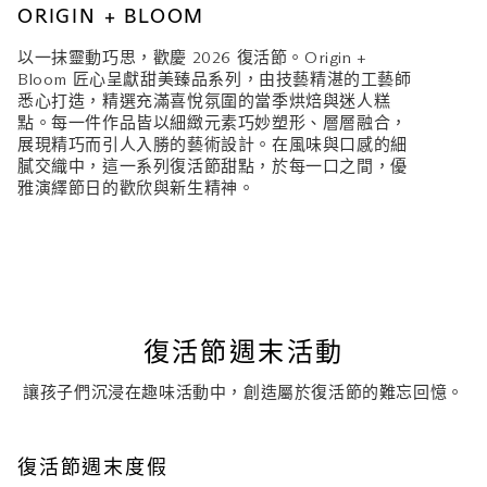
ORIGIN + BLOOM
以一抹靈動巧思，歡慶 2026 復活節。Origin +
Bloom 匠心呈獻甜美臻品系列，由技藝精湛的工藝師
悉心打造，精選充滿喜悅氛圍的當季烘焙與迷人糕
點。每一件作品皆以細緻元素巧妙塑形、層層融合，
展現精巧而引人入勝的藝術設計。在風味與口感的細
膩交織中，這一系列復活節甜點，於每一口之間，優
雅演繹節日的歡欣與新生精神。
復活節週末活動
讓孩子們沉浸在趣味活動中，創造屬於復活節的難忘回憶。
復活節週末度假