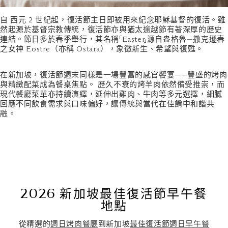
自 西元 2 世紀起，復活節主日即被用來紀念耶穌基督的復活。雖
然起源於基督宗教傳統，復活節亦與猶太逾越節有著深厚的歷史
連結。節日多於春季舉行，其名稱「Easter」源自盎格魯—撒克遜春
之女神 Eostre（亦稱 Ostara），象徵新生、希望與復甦。
在新加坡，復活節週末同樣是一場豐富的感官饗宴——豐盛的烤肉
與精緻配菜成為餐桌焦點。 歷久不衰的烤羊肉依然備受推崇，而
現代餐廳菜單亦持續演繹，延伸出雞肉、牛肉等多元選擇，細膩
回應不同飲食需求與口味偏好，讓傳統與當代在佳餚中和諧共
融。
2026 新加坡最佳復活節早午餐
地點
從精選的
週日烤肉餐廳
到新加坡
最佳復活節週日早午餐