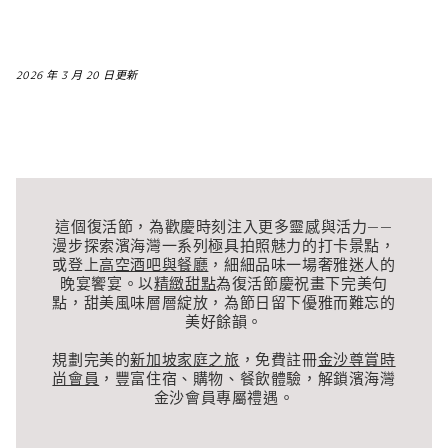
2026 年 3 月 20 日更新
這個復活節，為歡慶時刻注入更多靈感與活力——
漫步探索濱海灣一系列極具拍照魅力的打卡景點，
或登上
高空酒吧與餐廳
，細細品味一場奢雅迷人的
晚宴饗宴。以
精緻甜點
為復活節慶祝畫下完美句
點，甜美風味層層綻放，為節日留下優雅而難忘的
美好餘韻。
規劃完美的
新加坡家庭之旅
，免費註冊
金沙尊賞時
尚會員
，豐富住宿、購物、餐飲體驗，解鎖濱海灣
金沙會員專屬禮遇。