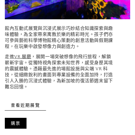
館內互動式展覽與沉浸式展示巧妙結合知識探索與趣
味體驗，為全家帶來寓教於樂的精彩時光。孩子們亦
可參與藝術科學博物館精心策劃的創意活動與假期課
程，在玩樂中啟發想像力與創造力。
走進
VR 展廳
，展開一場突破想像的飛行旅程，解鎖
嶄新宇宙。從獨特視角探索未知世界，感受身歷其境
的震撼體驗。憑藉最先進的場館設施與尖端 VR 科
技，從細緻銳利的畫面到專業設備的全面加持，打造
引人入勝的沉浸式體驗，為新加坡的復活節週末留下
難忘回憶。
查看近期展覽
購票