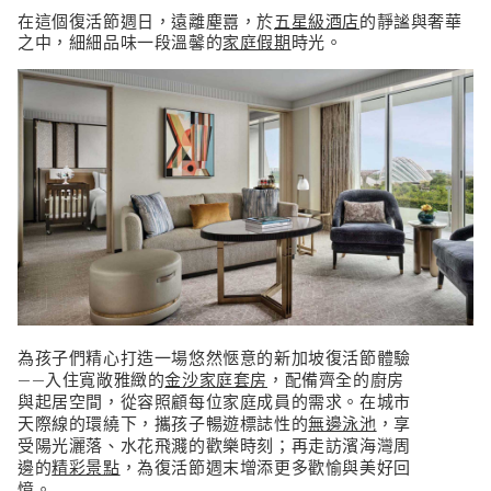
在這個復活節週日，遠離塵囂，於
五星級酒店
的靜謐與奢華
之中，細細品味一段溫馨的
家庭假期
時光。
為孩子們精心打造一場悠然愜意的新加坡復活節體驗
——入住寬敞雅緻的
金沙家庭套房
，配備齊全的廚房
與起居空間，從容照顧每位家庭成員的需求。在城市
天際線的環繞下，攜孩子暢遊標誌性的
無邊泳池
，享
受陽光灑落、水花飛濺的歡樂時刻；再走訪濱海灣周
邊的
精彩景點
，為復活節週末增添更多歡愉與美好回
憶。