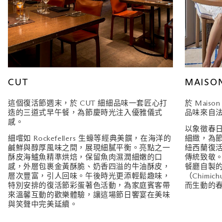
CUT
MAISO
這個復活節週末，於 CUT 細細品味一套匠心打
於 Mais
造的三道式早午餐，為節慶時光注入優雅儀式
品味來自
感。
以象徵春
細嚐如 Rockefellers 生蠔等經典美饌，在海洋的
細緻，為
鹹鮮與醇厚風味之間，展現細膩平衡。亮點之一
紐西蘭復
酥皮海鱸魚精準烘焙，保留魚肉濕潤細嫩的口
傳統致敬
感，外層包裹金黃酥脆、奶香四溢的牛油酥皮，
餐廳自製
層次豐富，引人回味。午後時光更添輕鬆趣味，
（Chimi
特別安排的復活節彩蛋著色活動，為家庭賓客帶
而生動的
來溫馨互動的歡樂體驗，讓這場節日饗宴在美味
與笑聲中完美延續。