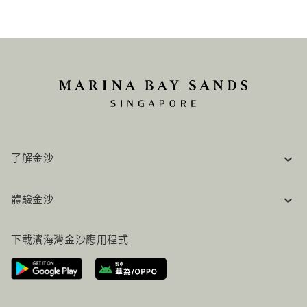
了解金沙
企業資訊
體驗金沙
工作機會
常見問題
旅行指南
下載濱海灣金沙應用程式
聯絡我們
行程規劃
路線指引
服務設施
機票+酒店组合