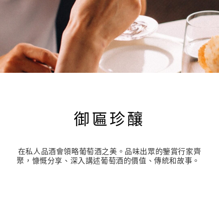
御匾珍釀
在私人品酒會領略葡萄酒之美。品味出眾的鑒賞行家齊
聚，慷慨分享、深入講述葡萄酒的價值、傳統和故事。