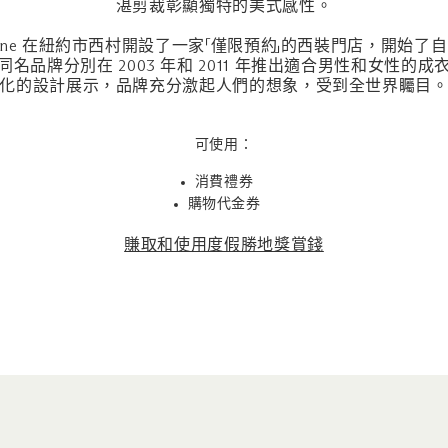
湛剪裁彰顯獨特的美式感性。
Browne 在紐約市西村開設了一家「僅限預約」的西裝門店，開始
名品牌分別在 2003 年和 2011 年推出適合男性和女性的
化的設計展示，品牌充分激起人們的想象，受到全世界矚目
可使用：
消費禮券
購物代金券
賺取和使用度假勝地獎賞錢