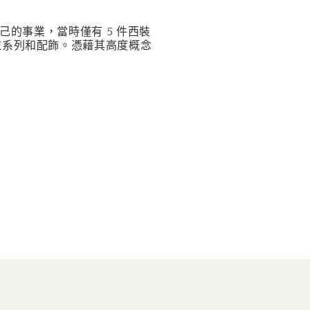
了自己的事業，當時僅有 5 件西裝
成衣系列和配飾。憑藉其高度概念
。