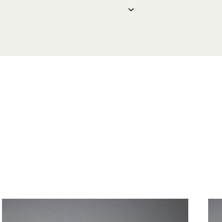
 6304 3570
com