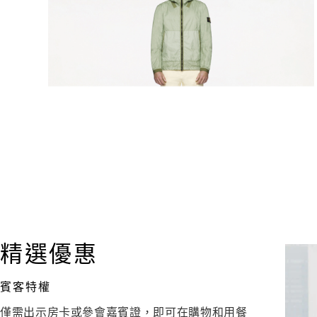
精選優惠
賓客特權
僅需出示房卡或參會嘉賓證，即可在購物和用餐