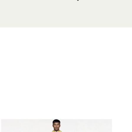
5 6688 7075
neisland.com