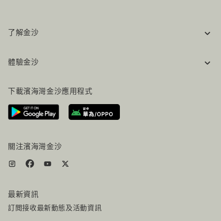
了解金沙
企業資訊
體驗金沙
工作機會
常見問題
旅行指南
下載濱海灣金沙應用程式
聯絡我們
行程規劃
路線指引
服務設施
機票+酒店组合
關注濱海灣金沙
最新資訊
訂閲接收最新動態及活動資訊