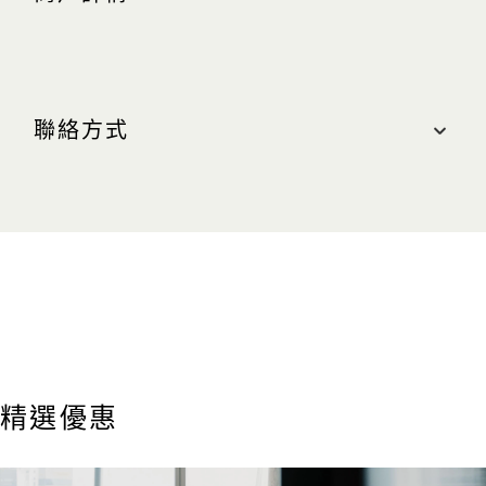
地點
購物商城, #01-13
聯絡方式
最近的停車場：北區（綠色區域）
營業時間
聯絡我們
週日至週四：上午 10:30 至晚上 10:00
電話：+65 6688 7226
週五、週六及公衆假期前夕：上午 10:30 至晚上
11:00
精選優惠