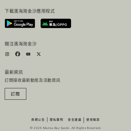
常見問題
旅行指南
下載濱海灣金沙應用程式
聯絡我們
行程規劃
路線指引
服務設施
機票+酒店组合
關注濱海灣金沙
最新資訊
訂閲接收最新動態及活動資訊
訂閱
商標公告
隱私聲明
安全建議
使用條款
© 2026 Marina Bay Sands. All Rights Reserved.