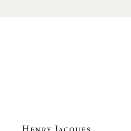
 6688 7881
m