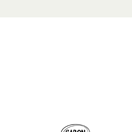
地點
購物商城, #B2M-234
最近的停車場：中區（橘色區域
營業時間
週日至週四（含公衆假期）：上午 1
上 10:00
週五及週六（含公眾假期前夕）：上午
至晚上 11:00