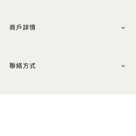
商戶詳情
地點
購物商城, #B2-117
聯絡方式
最近的停車場：南（藍色區域）
營業時間
聯絡我們
週日至週四（含公衆假期）：上午 10:30 至晚上
10:00
電話：+65 6222 0588
週五及週六（含公眾假期前夕）：上午 10:30 至晚
網站
上 11:00
owndays.com/sg/en