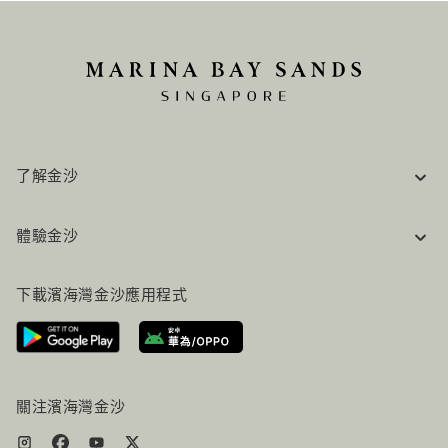
了解金沙
企業資訊
體驗金沙
工作機會
常見問題
旅行指南
下載濱海灣金沙應用程式
聯絡我們
行程規劃
路線指引
服務設施
機票+酒店组合
關注濱海灣金沙