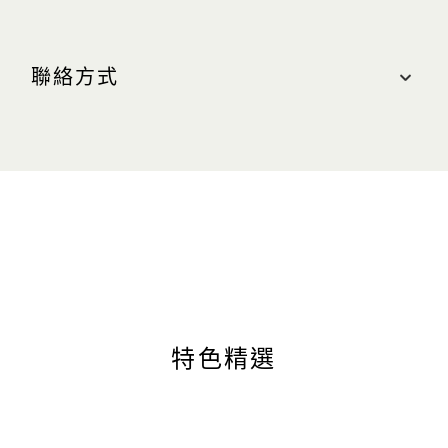
地點
購物商城, #B2M-200
聯絡方式
最近的停車場：中區（橘色區域）
營業時間
網站
週日至週四（含公衆假期）：上午 10:30 至晚上
10:00
lphj.com
週五及週六（含公眾假期前夕）：上午 10:30 至晚
上 11:00
特色精選