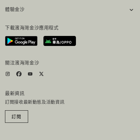
企業資訊
體驗金沙
工作機會
常見問題
旅行指南
下載濱海灣金沙應用程式
聯絡我們
行程規劃
路線指引
服務設施
機票+酒店组合
關注濱海灣金沙
最新資訊
訂閲接收最新動態及活動資訊
訂閱