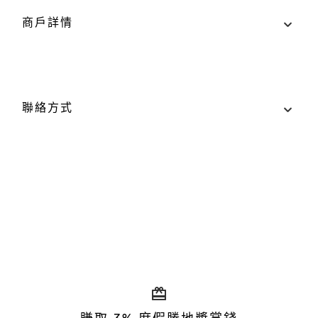
商戶詳情
地點
購物商城，#B1-148
聯絡方式
最近的停車場：南區（藍色區域）
營業時間
聯絡我們
週日至週四（含公眾假期）：上午 10:30 至晚上
電話：+65 6688 7072
10:00
週五及週六（含公眾假期前夕）：上午 10:30 至晚
網站
上 11:00
laperla.com