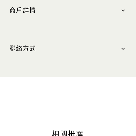
商戶詳情
地點
購物商城, #01-18
聯絡方式
最近的停車場：中區（橘色區域）
營業時間
聯絡我們
週日至週四（含公眾假期）：上午 10:30 至晚上
10:00
電話：+65 6688 7886
週五及週六（含公眾假期前夕）：上午 10:30 至晚
網站
上 11:00
kenzo.com
相關推薦