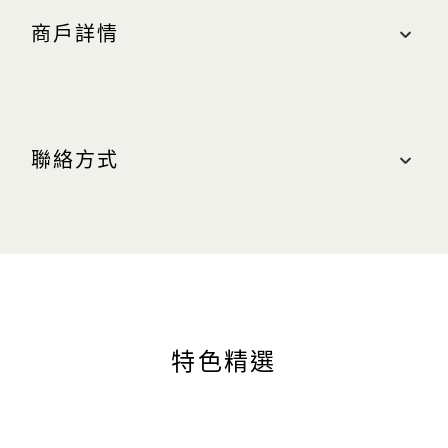
商戶詳情
地點
購物商城, #B1-115
聯絡方式
最近的停車場：中區（橘色區域）
營業時間
聯絡我們
週日至週四（含公眾假期）：上午 10:30 至晚上
10:00
電話：+65 6688 7130
週五及週六（含公眾假期前夕）：上午 10:30 至晚
網站
上 11:00
www.fred.com
特色精選