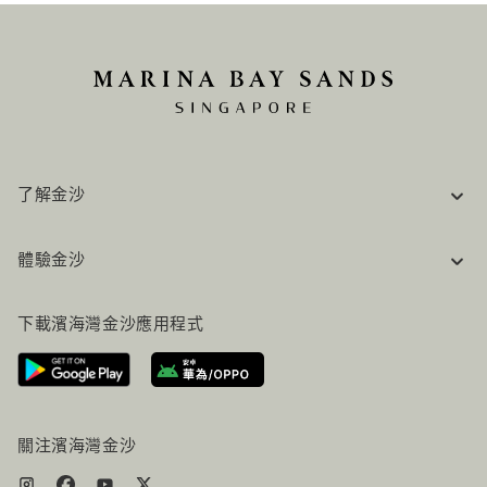
了解金沙
企業資訊
體驗金沙
工作機會
常見問題
旅行指南
下載濱海灣金沙應用程式
聯絡我們
行程規劃
路線指引
服務設施
機票+酒店组合
關注濱海灣金沙