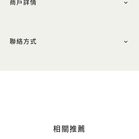
商戶詳情
地點
購物商城, #B1-59
聯絡方式
最近的停車場：北區（綠色區域）
營業時間
聯絡我們
週日至週四（含公衆假期）：上午 10:30 至晚上
10:00
電話：+65 6688 7225
週五及週六（含公眾假期前夕）：上午 10:30 至晚
上 11:00
相關推薦