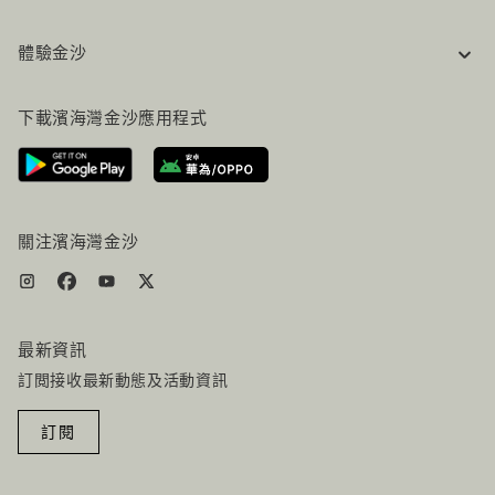
企業資訊
體驗金沙
工作機會
常見問題
旅行指南
下載濱海灣金沙應用程式
聯絡我們
行程規劃
路線指引
服務設施
機票+酒店组合
關注濱海灣金沙
最新資訊
訂閲接收最新動態及活動資訊
訂閱