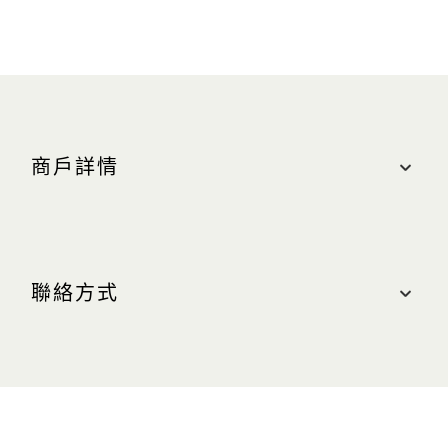
商戶詳情
地點
購物商城, #B1-107
聯絡方式
最近的停車場：中區（橘色區域）
營業時間
聯絡我們
週日至週四（含公衆假期）：上午 10:30 至晚上
10:00
電話：+65 6688 7999
週五及週六（含公眾假期前夕）：上午 10:30 至晚
網站
上 11:00