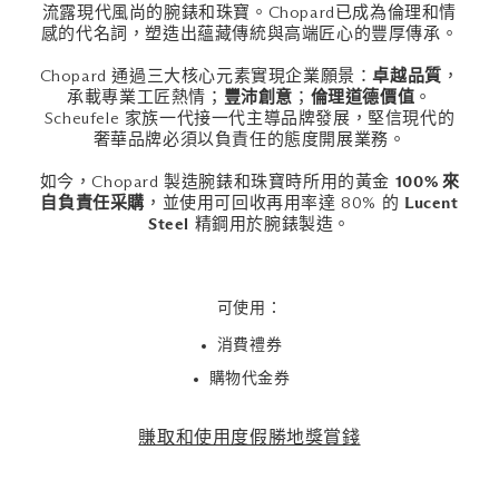
流露現代風尚的腕錶和珠寶。Chopard已成為倫理和情
感的代名詞，塑造出蘊藏傳統與高端匠心的豐厚傳承。
Chopard 通過三大核心元素實現企業願景：
卓越品質
，
承載專業工匠熱情；
豐沛創意
；
倫理道德價值
。
Scheufele 家族一代接一代主導品牌發展，堅信現代的
奢華品牌必須以負責任的態度開展業務。
如今，Chopard 製造腕錶和珠寶時所用的黃金
100% 來
自負責任采購
，並使用可回收再用率達 80% 的
Lucent
Steel
精鋼用於腕錶製造。
可使用：
消費禮券
購物代金券
賺取和使用度假勝地獎賞錢