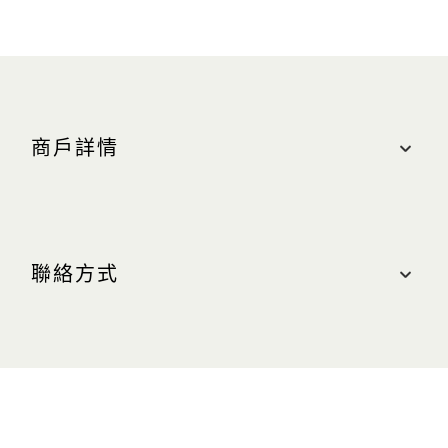
商戶詳情
地點
購物商城, #B1-11
聯絡方式
最近的停車場：南（藍色區域）
營業時間
聯絡我們
週日至週四（含公眾假期）：上午 10:30 至晚上
10:00
電話：+65 6688 7160
週五及週六（含公眾假期前夕）：上午 10:30 至晚
網站
上 11:00