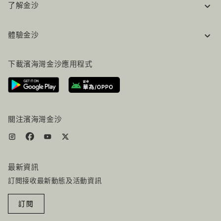
了解金沙
企業資訊
體驗金沙
工作機會
常見問題
旅行指南
下載濱海灣金沙應用程式
聯絡我們
行程規劃
路線指引
服務設施
機票+酒店组合
關注濱海灣金沙
最新資訊
訂閲接收最新動態及活動資訊
訂閱