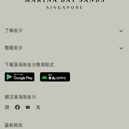
了解金沙
企業資訊
體驗金沙
工作機會
常見問題
旅行指南
下載濱海灣金沙應用程式
聯絡我們
行程規劃
路線指引
服務設施
機票+酒店组合
關注濱海灣金沙
最新資訊