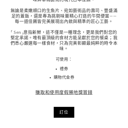
無論是柔嫩順口的生魚片、宛如藝術品的壽司、豐盛滿
足的蓋飯，還是專為挑剔味蕾精心打造的午間便當——
每一道佳餚皆完美展現出內斂與精準的匠心工藝。
「 Sen 」意指新鮮，這不僅是一種理念，更是我們對您的
堅定承諾。唯有最頂級的食材方能呈獻於您的餐桌；我
們悉心嚴選每一樣食材，只為完美彰顯最純粹的時令本
味。
可使用：
禮券
購物代金券
賺取和使用度假勝地獎賞錢
訂位