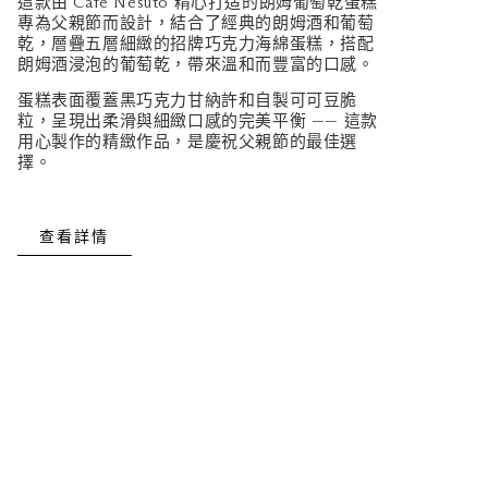
這款由 Café Nesuto 精心打造的朗姆葡萄乾蛋糕
專為父親節而設計，結合了經典的朗姆酒和葡萄
乾，層疊五層細緻的招牌巧克力海綿蛋糕，搭配
朗姆酒浸泡的葡萄乾，帶來溫和而豐富的口感。
蛋糕表面覆蓋黑巧克力甘納許和自製可可豆脆
粒，呈現出柔滑與細緻口感的完美平衡 —— 這款
用心製作的精緻作品，是慶祝父親節的最佳選
擇。
查看詳情