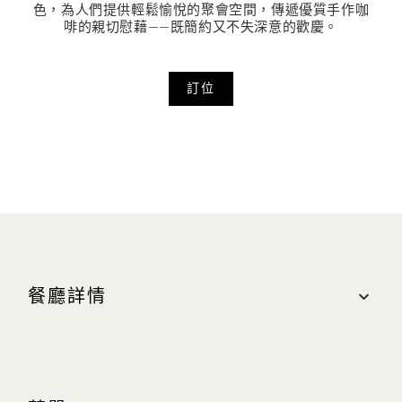
色，為人們提供輕鬆愉悅的聚會空間，傳遞優質手作咖
啡的親切慰藉——既簡約又不失深意的歡慶。
訂位
餐廳詳情
地點
購物商城，#01-87