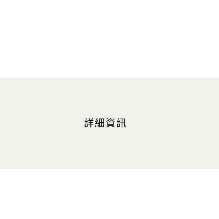
詳細資訊
地點
金沙會議展覽中心 L3
營業時間