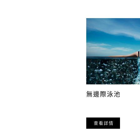
每日：24 小時
私人訓練課程
每日：上午 10:00 至晚上 8:00
價格：新幣 120 元（每次 60 分
需预约。
預約請發送郵件至
fitnesscentre@marinabaysands
+65 6688 5533
年滿 17 歲酒店賓客和非酒店賓
無邊際泳池
聯絡我們
電話：+65 6688 5533
查看詳情