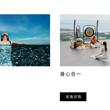
16 至
電健身中
鐘）
.com
或致電
客均可預約
身心合一
查看詳情