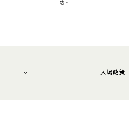
驗。
入場政策
僅限酒店
餐的顧客
12 歲
12 至
責任能力