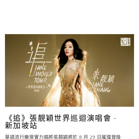
《追》張靚穎世界巡迴演唱會 -
新加坡站
華語流行樂壇實力唱將張靚穎將於 8 月 29 日璀璨登陸