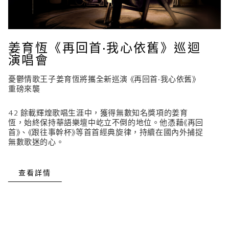
姜育恆《再回首·我心依舊》巡迴
演唱會
憂鬱情歌王子姜育恆將攜全新巡演 《再回首·我心依舊》
重磅來襲
42 餘載輝煌歌唱生涯中，獲得無數知名獎項的姜育
恆，始終保持華語樂壇中屹立不倒的地位。他憑藉《再回
首》、《跟往事幹杯》等首首經典旋律，持續在國內外捕捉
無數歌迷的心。
查看詳情