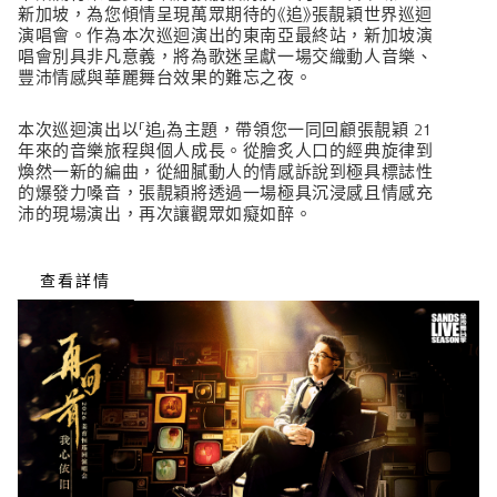
新加坡，為您傾情呈現萬眾期待的《追》張靚穎世界巡迴
演唱會。作為本次巡迴演出的東南亞最終站，新加坡演
唱會別具非凡意義，將為歌迷呈獻一場交織動人音樂、
豐沛情感與華麗舞台效果的難忘之夜。
本次巡迴演出以「追」為主題，帶領您一同回顧張靚穎 21
年來的音樂旅程與個人成長。從膾炙人口的經典旋律到
煥然一新的編曲，從細膩動人的情感訴說到極具標誌性
的爆發力嗓音，張靚穎將透過一場極具沉浸感且情感充
沛的現場演出，再次讓觀眾如癡如醉。
查看詳情