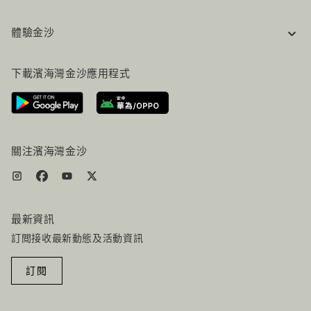
企業資訊
體驗金沙
工作機會
常見問題
旅行指南
下載濱海灣金沙應用程式
聯絡我們
行程規劃
路線指引
服務設施
機票+酒店组合
關注濱海灣金沙
最新資訊
訂閲接收最新動態及活動資訊
訂閱