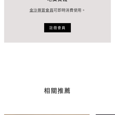
於 3 號塔樓上下車處的賓客服務櫃檯。寄存物品須接受人工
賓客若因違規而造成無法入場或被要求離場，門票將不予退
或電子安全檢查。
金沙尊賞會員
可即時消費使用。
費。
雖未禁止帶傘具進入，但由於景觀台上可能突遇強風，因此
賓客必須著鞋進入。赤腳之賓客不准進入。
強烈建議賓客不要在空中花園觀景台撐傘。
註冊會員
禁止在空中花園觀景台滯留。
如造成物品遺失或傷害，管理部門恕不負責。
濱海灣金沙保留入場權，入場權受濱海灣金沙入場規定和賣
安全檢查時若發現違禁物品將予沒收，違禁物品攜帶者可能
方（游客購買門票的任何第三方，如線上旅行代理商）入場
會被送警處理。
規定約束。
相關推薦