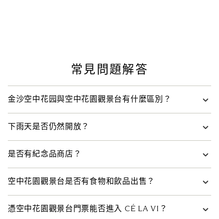
金沙空中花园與空中花園觀景台有什麼區別？
金沙空中花園指 57 層無邊泳池、LAVO、Spago 和 CÉ LA
下雨天是否仍然開放？
VI 所在地。空中花园觀景台是位於 56 層的公共觀景台，帶
有一個夾層，連接 57 層的一部分。
金沙空中花園為露天場地，開放時間受天氣影響。為保證賓
是否有紀念品商店？
客安全，如遇暴雨或閃電，可能會暫時關閉。臨時關閉前，
請注意，持有空中花園觀景台門票僅可進入觀景台。
無邊際
進入空中花園觀景臺不足一小時的持票者，可要求退費。現
泳池僅限酒店住客進入。
空中花園觀景台沒有禮品店，但您可前往酒店禮品店，是您
場不提供雨傘。
空中花園觀景台是否有食物和飲品出售？
在濱海灣金沙購買禮品的理想之選。店內出售種類豐富的空
中花園和濱海灣金沙主題紀念品。
售賣點
位於 56 層，營業時間為每日上午 9:00 至晚上
憑空中花園觀景台門票能否進入 CÉ LA VI？
10:00，供應精選小吃和飲品，是您欣賞美景時的完美搭配。
酒店禮品店位於酒店第二大廈大堂，上班時間為每日上午