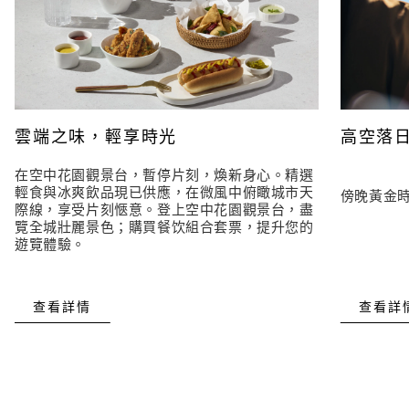
金沙尊
普通門
門票類型
賞時尚
票
會員
成人
S$118
S$108
雲端之味，輕享時光
高空落
查看詳情
在空中花園觀景台，暫停片刻，煥新身心。精選
輕食與冰爽飲品現已供應，在微風中俯瞰城市天
傍晚黃金
際線，享受片刻愜意。登上空中花園觀景台，盡
覽全城壯麗景色；購買餐饮組合套票，提升您的
遊覽體驗。
查看詳情
查看詳