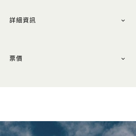
詳細資訊
地點
酒店第 3 大廈，56 樓
可從酒店第 3 大廈車道前往入口
票價
營業時間
建議賓客參觀前先在線上預購門票，以確保在期望的時
非高峰時段：上午 9:30 至下午 4:30（最後入場時
段參觀。
間為下午 4:00）
高峰時段：下午 5:00 至晚上 10:00（最後入場時間
購票
為晚上 9:30）
空中花園售票處的營業時間為每日上午 9:30 至晚上
金沙尊
餐飲套
非高峰
9:15。建議賓客提前在線上購票，或在非高峰時段購
門票類型
賞時尚
1
票。
時段
票
會員