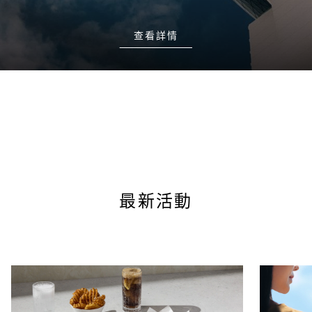
起
查看詳情
S$44.00
S$35
S$24.50
優待票
起
家庭套票
S$126
2 名成人和 2
名兒童
2
下午 5:00 至晚上 10:00（最後入場時間為晚上 9:30）
最新活動
尊享體驗
高空落日
包含：優先進入空中花園觀景台 | Wolfgang Puck 香檳和巧克力 |
精美相冊