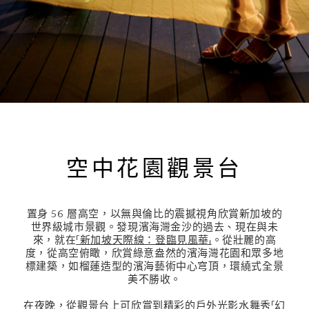
空中花園觀景台
置身 56 層高空，以無與倫比的震撼視角欣賞新加坡的
世界級城市景觀。發現濱海灣金沙的過去、現在與未
來，就在
「新加坡天際線：登臨見風華」
。從壯麗的高
度，從高空俯瞰，欣賞綠意盎然的濱海灣花園和眾多地
標建築，如榴蓮造型的濱海藝術中心穹頂，環繞式全景
美不勝收。
在夜晚，從觀景台上可欣賞到精彩的戶外光影水舞秀「
幻