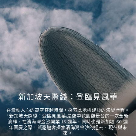
遊客資訊
S$44.00
成人
S$35
S$24.50
起
入場守則
場地租借諮詢請
發送電郵
。
S$40.00
S$31
S$21.70
優待票
起
家庭套票
S$110
2 名成人和 2
名兒童
1
上午 9:30 至下午 4:30（最後入場時間為下午 4:00）
新加坡天際綫：登臨見風華
金沙尊
餐飲套
高峰時
門票類型
賞時尚
2
在激動人心的高空穿越時間，探索此地標建築的演變歷程。
段
票
會員
「新加坡天際綫：登臨見風華」是空中花園觀景台的一次全新
演繹，在濱海灣金沙開業 15 週年、同時也是新加坡 60 週
年國慶之際，誠邀遊客探索濱海灣金沙的過去、現在與未
S$48.00
來。
成人
S$39
S$27.30