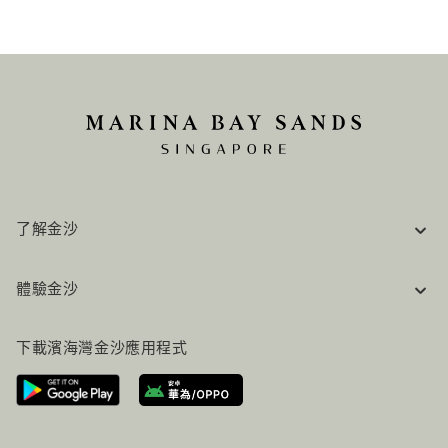
了解金沙
企業資訊
體驗金沙
工作機會
常見問題
旅行指南
下載濱海灣金沙應用程式
聯絡我們
行程規劃
路線指引
服務設施
機票+酒店组合