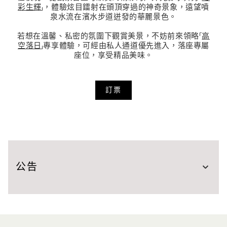
彩生輝
」，體驗炫目鐳射在頭頂穿過的神奇景象，遠望噴
泉水流在濱水步道迸發的華麗景色。
若想在溫馨、私密的氛圍下觀賞美景，不妨前來領略「
高
空落日
」專享體驗，可經由私人通道優先進入，落座專屬
座位，享受精品美味。
訂票
公告
因舉
辦無聲迪斯科滿月派對
，空中花園觀景台將於 8 月
29 日 晚上 9:00 關閉