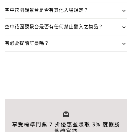
8：00 至晚上 10：00。
遊客不可以憑空中花園觀景台門票進入 CÉ LA VI。
空中花園觀景台是否有其他入場規定？
請通過酒店第 3 大廈 1 層前往 CÉ LA VI。
只有 2 歲以下的兒童才可免票入場。所有其他人員，即 2 歲
空中花園觀景台是否有任何禁止攜入之物品？
以上兒童和所有成人，包括陪同年幼遊客和/或兒童（無論 2
歲以上或 2 歲以下）的所有成人，均須持有有效門票。
以下物品禁止攜入空中花園觀景台：
有必要提前訂票嗎？
為確保年幼遊客安全，未满 13 嵗的兒童須有成人全程陪同。
行李、專業攝影器材和專業錄影設備（如三腳架、燈
陪同的成人應持有有效門票。
因入場有時間限制，我們強烈建議賓客提前購票，確保能夠
和反光板）
在理想的時間入場遊覽。您可查看此頁
在線購票
，瞭解更多
所有賓客在進入空中花園觀景台時，隨身物品均需接受檢
預先購買的食品和飲品
門票選擇。
查，包括背包、衣服及其他個人物品。賓客可能需要在觀景
玻璃瓶和鋁罐
台內或離開時接受檢查。
寵物（僅允許服務型動物進入）
嚴禁從空中花園觀景台向外投擲任何物體。任何賓客違反此
噴霧罐、槍械、刀具（包括小刀）、美工刀或任何類
規定，將被要求立即離場，並可能送警處理。
型的武器
椅子、野餐毯、標誌牌、棍棒、桿子、雷射筆、哨
賓客不得攜帶任何行李進入空中花園觀景台。行李可以暫寄
子、氣笛、擴音器、煙火、非法藥物／毒品、胡椒噴
在 3 號塔樓上下車處的賓客服務櫃檯。行李寄存須接受人工
霧、狼牙棒和管理部門認為危險或不適當的任何物
或電子安全檢查。
品。
享受標準門票 7 折優惠並賺取 3% 度假勝
違反上述規定的賓客，可能被禁止入場或被要求離場。
除了寵物、武器及非法物質／毒品外，其他違禁物品可寄放
地獎賞錢